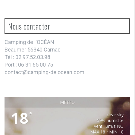
Nous contacter
Camping de l'OCÉAN
Beaumer 56340 Carnac
Tél : 02.97.52.03.98
Port : 06 31 65 00 75
contact@camping-delocean.com
MÉTÉO
18
°
clear sky
59% humidité
vent : 3m/s NO
MAX 18 • MIN 18