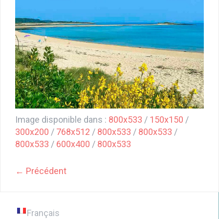
Image disponible dans :
800x533
/
150x150
/
300x200
/
768x512
/
800x533
/
800x533
/
800x533
/
600x400
/
800x533
← Précédent
Français