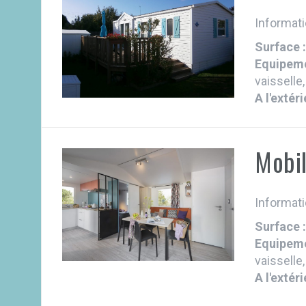
Informati
Surface 
Equipeme
vaisselle,
A l'extéri
Mobi
Informati
Surface 
Equipeme
vaisselle,
A l'extéri