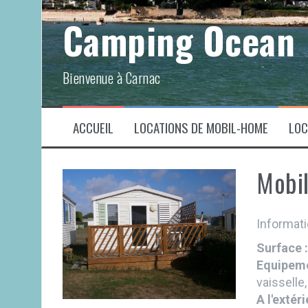
Aller
Camping Ocean
au
contenu
Bienvenue à Carnac
ACCUEIL
LOCATIONS DE MOBIL-HOME
LOC
Mobi
Informati
Surface 
Equipeme
vaisselle,
A l'extéri