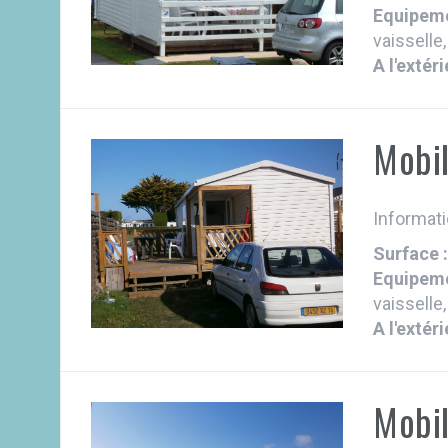
Equipeme
vaisselle,
A l'extéri
Mobi
Informati
Surface 
Equipeme
vaisselle,
A l'extéri
Mobi