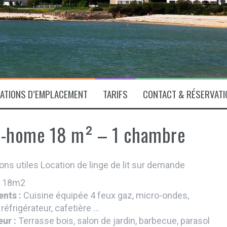
ATIONS D’EMPLACEMENT
TARIFS
CONTACT & RÉSERVATI
l-home 18 m² – 1 chambre
ons utiles Location de linge de lit sur demande
:
18m2
nts :
Cuisine équipée 4 feux gaz, micro-ondes,
 réfrigérateur, cafetière ...
eur :
Terrasse bois, salon de jardin, barbecue, parasol