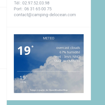
Tél : 02.97.52.03.98
Port : 06 31 65 00 75
contact@camping-delocean.com
MÉTÉO
19
°
overcast clouds
67% humidité
vent : 3m/s NNO
MAX 20 • MIN 18
19
°
VEN
Temps à partir de OpenWeatherMap