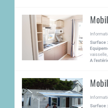
Mobi
Informati
Surface 
Equipeme
vaisselle,
A l'extéri
Mobi
Informati
Surface 